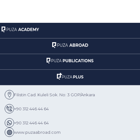
Filistin Cad. Kuleli Sok. No: 3 GOP/Ankara
+90 312 446 44 64
+90 312 446 44 64
www.puzaabroad.com