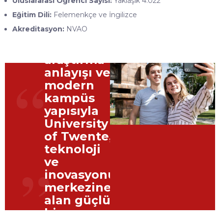
Uluslararası Öğrenci Sayısı:
Yaklaşık 4.022
Eğitim Dili:
Felemenkçe ve İngilizce
Girişimcilik
Akreditasyon:
NVAO
kültürü,
uygulamalı
araştırma
“
anlayışı ve
modern
kampüs
yapısıyla
University
of Twente,
teknoloji
”
ve
inovasyonu
merkezine
alan güçlü
bir