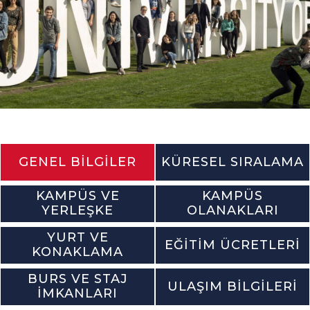
GENEL BILGILER
KÜRESEL SIRALAMA
KAMPÜS VE
KAMPÜS
YERLEŞKE
OLANAKLARI
YURT VE
EĞITIM ÜCRETLERI
KONAKLAMA
BURS VE STAJ
ULAŞIM BILGILERI
İMKANLARI