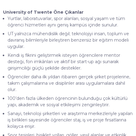
akademik
ortam
University of Twente Öne Çıkanlar
sunar.
Yurtlar, laboratuvarlar, spor alanları, sosyal yaşam ve tüm
öğrenci hizmetleri aynı geniş kampüs içinde sunulur.
UT yalnızca mühendislik değil; teknolojiyi insan, toplum ve
davranış bilimleriyle birleştiren benzersiz bir eğitim modeli
uygular.
Kendi iş fikrini geliştirmek isteyen öğrencilere mentor
desteği, fon imkânları ve aktif bir start-up ağı sunarak
girişimciliği güçlü şekilde destekler.
Öğrenciler daha ilk yıldan itibaren gerçek şirket projelerine,
takım çalışmalarına ve disiplinler arası uygulamalara dahil
olur.
100’den fazla ülkeden öğrencinin bulunduğu çok kültürlü
yapı, akademik ve sosyal etkileşimi zenginleştirir.
Sanayi, teknoloji şirketleri ve araştırma merkezleriyle yapılan
iş birlikleri sayesinde öğrenciler staj, iş ve proje fırsatlarına
kolayca erişir.
Spor tesisleri, bisiklet yolları, göller, yeşil alanlar ve etkinlik