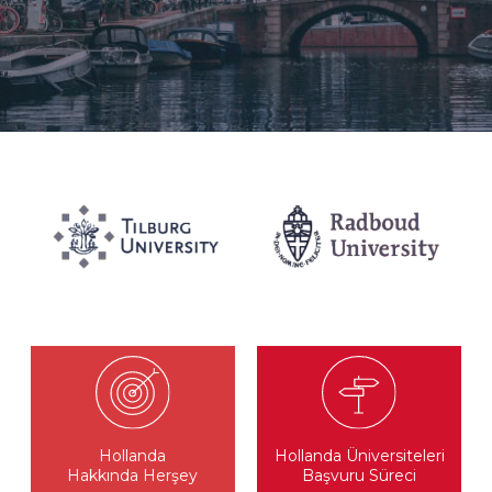
Hollanda
Hollanda Üniversiteleri
Hakkında Herşey
Başvuru Süreci