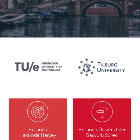
Hollanda
Hollanda Üniversiteleri
Hakkında Herşey
Başvuru Süreci