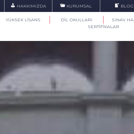
HAKKIMIZDA
KURUMSAL
BLOG
YÜKSEK LİSANS
DİL OKULLARI
SINAV HA
SERTİFİKALAR