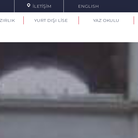
İLETİŞİM
ENGLISH
ZIRLIK
YURT DIŞI LİSE
YAZ OKULU