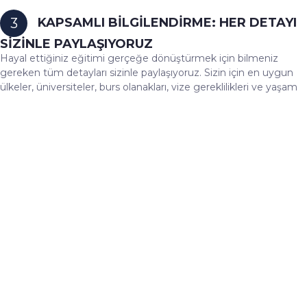
KAPSAMLI BİLGİLENDİRME: HER DETAYI
3
SİZİNLE PAYLAŞIYORUZ
Hayal ettiğiniz eğitimi gerçeğe dönüştürmek için bilmeniz
gereken tüm detayları sizinle paylaşıyoruz. Sizin için en uygun
ülkeler, üniversiteler, burs olanakları, vize gereklilikleri ve yaşam
masraflarına dair tüm bilgileri kapsayan geniş bir rehberlik
sağlıyoruz. Her seçeneği, hedeflerinize uyumlu olup olmadığı
açısından değerlendiriyor ve avantajlarıyla dezavantajlarını net bir
şekilde anlamanıza yardımcı olacak bir bilgi aktarımı sunuyoruz.
SİZE ÖZEL BİR EĞİTİM VE HEDEF PLANI
4
HAZIRLIYORUZ
Tüm analizler ve değerlendirmeler sonucunda, tamamen size
özel bir üniversite ve program listesi hazırlıyoruz. Bu listeyi,
ihtiyaçlarınıza, hedeflerinize ve beklentilerinize uygun şekilde
oluşturuyoruz. Seçenekleri dikkatlice karşılaştırarak avantajları ve
koşulları net bir şekilde ortaya koyuyoruz. Ayrıca, eğitim
yolculuğunuz boyunca hangi adımları atmanız gerektiğini