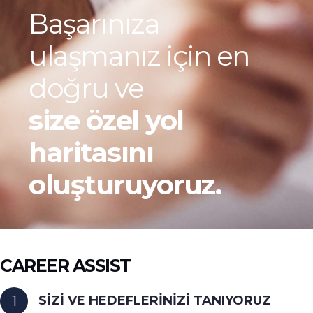
Başarınıza
ulaşmanız için en
doğru ve
size özel yol
haritasını
oluşturuyoruz.
CAREER ASSIST
SİZİ VE HEDEFLERİNİZİ TANIYORUZ
1